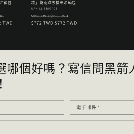
油箱包
款」防雨磁吸機車油箱包
廠
UPHILL BRIGADE
售
定
售
商：
WD
$990 TWD
$990 TWD
2 TWD
價
價
$772 TWD
$772 TWD
價
選哪個好嗎？寫信問黑箭
！
電子郵件
*