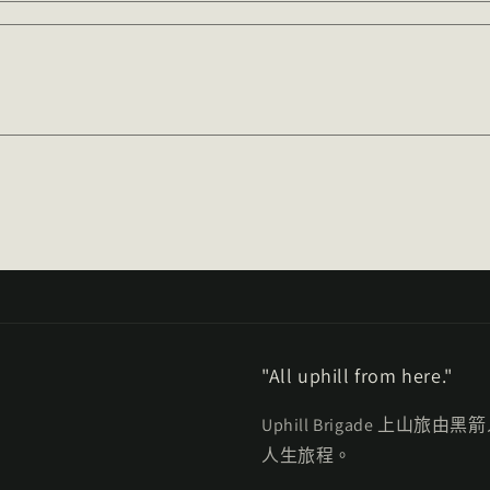
"All uphill from here."
Uphill Brigade 上
人生旅程。