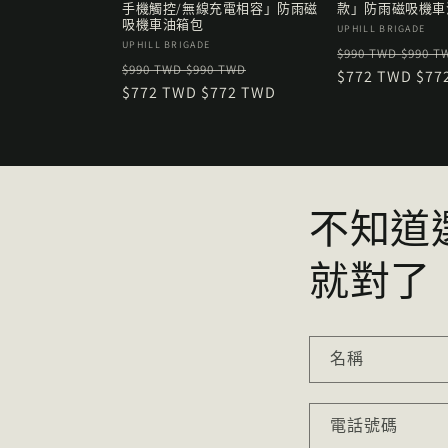
手機觸控/無線充電相容」防雨磁
款」防雨磁吸機車
吸機車油箱包
廠
UPHILL BRIGADE
廠
UPHILL BRIGADE
定
商：
$990 TWD
$990 T
定
售
商：
$990 TWD
$990 TWD
價
$772 TWD
$77
價
$772 TWD
$772 TWD
價
不知道
就對了
名稱
電話號碼